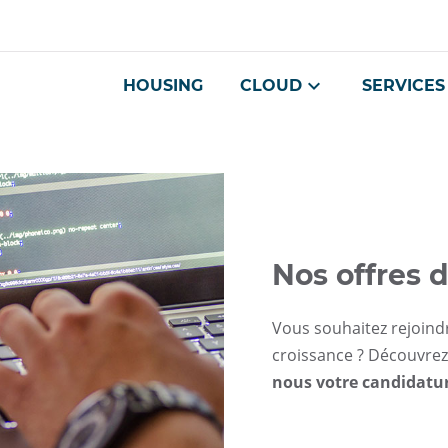
Aller
Navigation
Accès
Connexion
au
directs
contenu
HOUSING
CLOUD
SERVICES
Nos offres 
Vous souhaitez rejoind
croissance ? Découvrez
nous votre candidatu