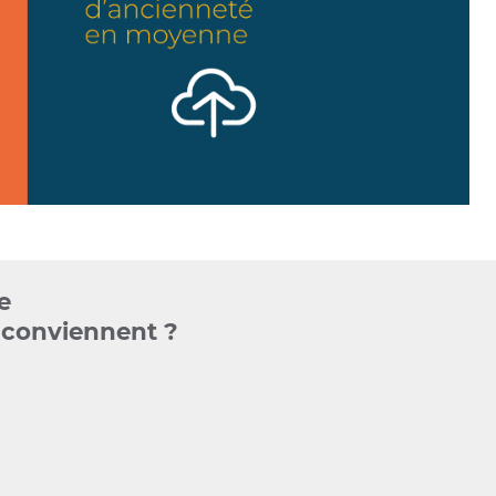
e
s conviennent ?