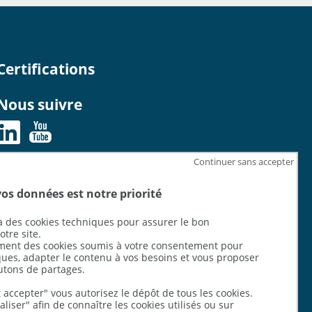
Certifications
Nous suivre
Continuer sans accepter
Certifié ISO 27001
pour son offre d'hébergement et
vos données est notre priorité
services d'infrastructures du cloud public
 des cookies techniques pour assurer le bon
Certifié HDS
pour ses activités d'hébergement
tre site.
ement des cookies soumis à votre consentement pour
d'infrastructures physiques (activités 1 et 2)
iques, adapter le contenu à vos besoins et vous proposer
utons de partages.
 accepter" vous autorisez le dépôt de tous les cookies.
liser" afin de connaître les cookies utilisés ou sur