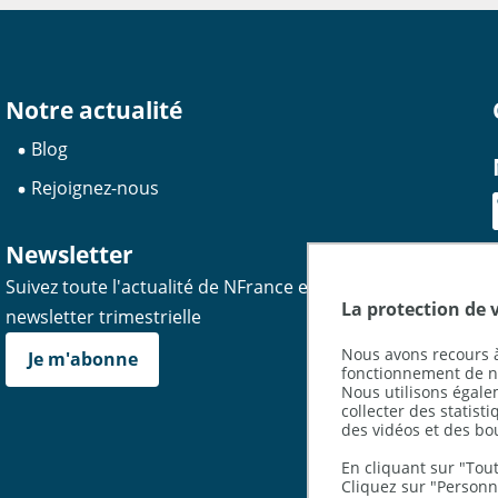
Notre actualité
Blog
Rejoignez-nous
Newsletter
Suivez toute l'actualité de NFrance et recevez notre
La protection de 
newsletter trimestrielle
Nous avons recours à
Je m'abonne
fonctionnement de no
Nous utilisons égal
collecter des statist
des vidéos et des bo
En cliquant sur "Tout
Cliquez sur "Personna