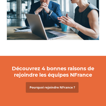
Évolutions
chez
NFrance
Découvrez 4 bonnes raisons de
rejoindre les équipes NFrance
Pourquoi rejoindre NFrance ?